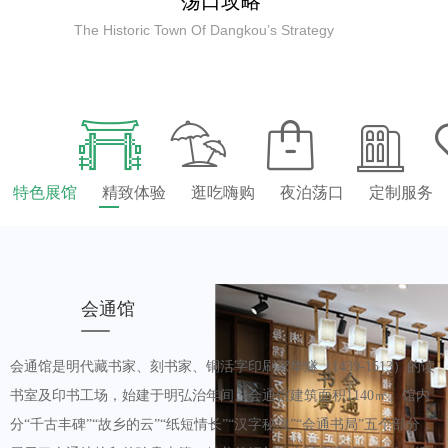
荡口攻略
The Historic Town Of Dangkou’s Strategy
特色展馆
精致体验
逛吃嗨购
夜泊荡口
定制服务
会通馆
会通馆是明代藏书家、刻书家、铜活字印刷家华燧（1439-1513）的读
书室及印书工场，始建于明弘治年间。会通馆建筑面积1140㎡。馆内
分“千古丰碑”“故乡的云”“纸短情长”“汉字秘境”“会通书局”五个部分，