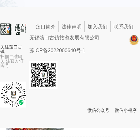
荡口动态
The Historic Town Of Dangkou’s News
荡口简介
法律声明
加入我们
联系我们
无锡荡口古镇旅游发展有限公司
关注荡口古
苏ICP备2022000640号-1
镇
香港的朋友来啦！荡口古镇
扫描二维码
关 注官方订
大礼包送上！
阅号
2026-01-27
暖阳映古镇 良缘定荡口——
微信公众号
微信小程序
爱情小镇喜迎十余对新人甜
2026-01-02
蜜领证！
苏ICP备2022000640号