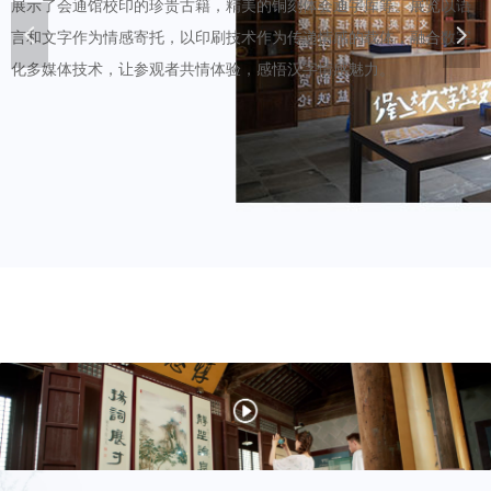
展示了会通馆校印的珍贵古籍，精美的铜刻体会通字库等。展览以语
넳
넲
言和文字作为情感寄托，以印刷技术作为传递情感的载体，融合数字
化多媒体技术，让参观者共情体验，感悟汉字情感魅力。