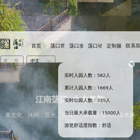
首页
荡口简介
荡口攻略
荡口动态
定制服务
联系
ꄠ
中文
ꀅ

实时入园人数：582人
累计入园人数：1669人
江南荡口 大古气韵
实时出园人数：335人
当日最大承载量：15000人
集文化、休闲、观光、度假为一体的开放式江南水乡
古镇
游览舒适度指数：舒适