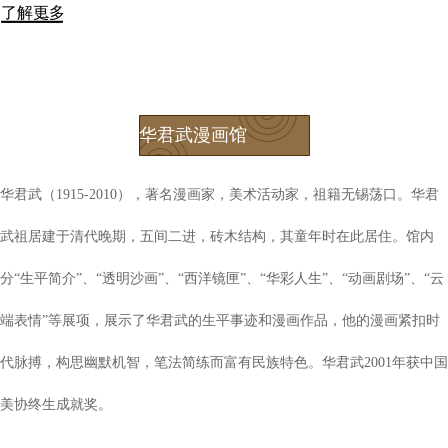
了解更多
华君武漫画馆
华君武（1915-2010），著名漫画家，美术活动家，祖籍无锡荡口。华君
武祖居建于清代晚期，五间二进，砖木结构，其童年时在此居住。馆内
分“生平简介”、“透明沙画”、“西洋镜匣”、“华彩人生”、“动画剧场”、“云
端表情”等展项，展示了华君武的生平事迹和漫画作品，他的漫画紧扣时
代脉搏，构思幽默机智，笔法简练而富有民族特色。华君武2001年获中国
美协终生成就奖。