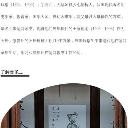
钱穆（1894—1990），字宾四，无锡延祥乡七房桥人。我国现代著名历
史学家、教育家、国学大师。自幼因求学，其父母以孟母择邻的方式，
慕名而来荡口读书。现将他们当年租住的王家祖宅（1903—1906）作为
旧居，修复后的旧居建筑面积710平方米，展陈钱穆生平事迹和他在荡口
童年生活、学习和成年后在荡口教书工作经历。
了解更多