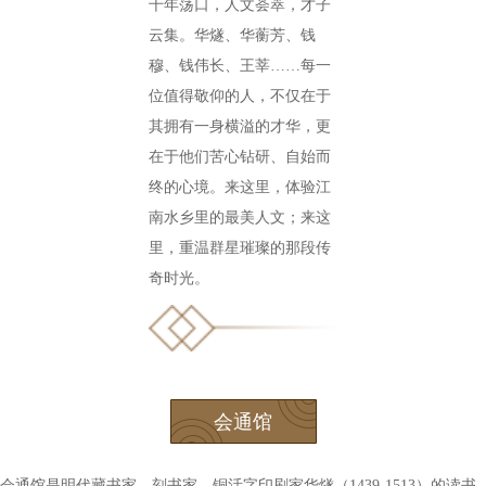
千年荡口，人文荟萃，才子
云集。华燧、华蘅芳、钱
穆、钱伟长、王莘……每一
位值得敬仰的人，不仅在于
其拥有一身横溢的才华，更
在于他们苦心钻研、自始而
终的心境。来这里，体验江
南水乡里的最美人文；来这
里，重温群星璀璨的那段传
奇时光。
会通馆
会通馆是明代藏书家、刻书家、铜活字印刷家华燧（1439-1513）的读书